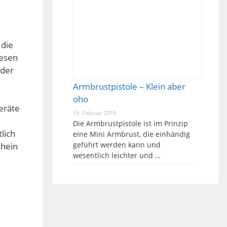
 die
Lesen
oder
Armbrustpistole – Klein aber
oho
eräte
19. Februar 2018
Die Armbrustpistole ist im Prinzip
lich
eine Mini Armbrust, die einhändig
geführt werden kann und
chein
wesentlich leichter und …