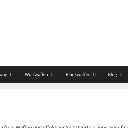
gung
Wurfwaffen
Blankwaffen
Blog
reie Waffen und effektiver Selbstverteidigung. Hier fi