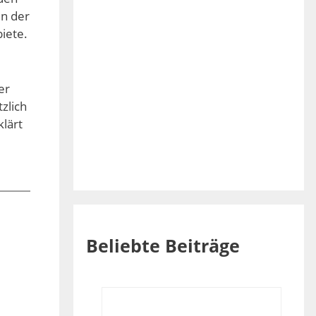
in der
iete.
er
zlich
klärt
Beliebte Beiträge