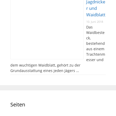
Jagdnicke
r und
Waidblatt
10. Juni 2018
Das
Waidbeste
ck,
bestehend
aus einem
Trachtenm
esser und
dem wuchtigen Waidblatt, gehört zu der
Grundausstattung eines jeden Jägers …
Seiten