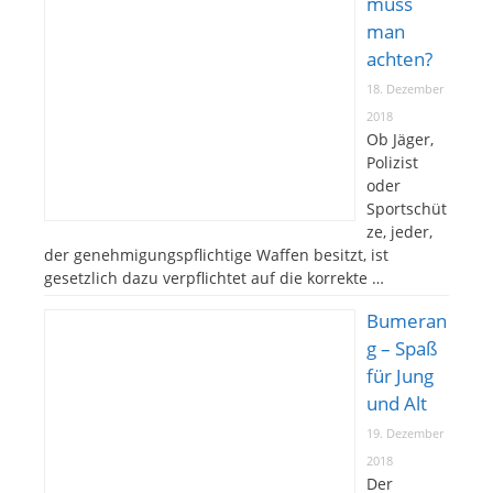
muss
man
achten?
18. Dezember
2018
Ob Jäger,
Polizist
oder
Sportschüt
ze, jeder,
der genehmigungspflichtige Waffen besitzt, ist
gesetzlich dazu verpflichtet auf die korrekte …
Bumeran
g – Spaß
für Jung
und Alt
19. Dezember
2018
Der