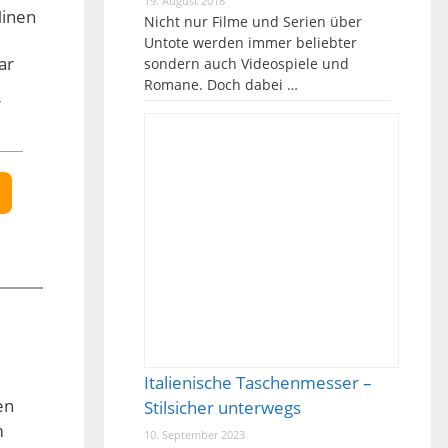
19. August 2018
Minen
Nicht nur Filme und Serien über
Untote werden immer beliebter
ar
sondern auch Videospiele und
Romane. Doch dabei …
r
Italienische Taschenmesser –
en
Stilsicher unterwegs
m
10. September 2023