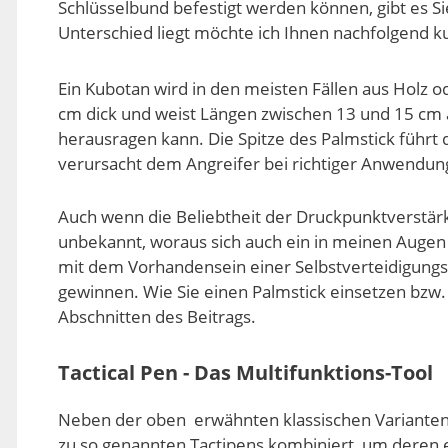
Schlüsselbund befestigt werden können, gibt es Si
Unterschied liegt möchte ich Ihnen nachfolgend ku
Ein Kubotan wird in den meisten Fällen aus Holz ode
cm dick und weist Längen zwischen 13 und 15 cm a
herausragen kann. Die Spitze des Palmstick führt 
verursacht dem Angreifer bei richtiger Anwendung
Auch wenn die Beliebtheit der Druckpunktverstärk
unbekannt, woraus sich auch ein in meinen Augen 
mit dem Vorhandensein einer Selbstverteidigungsw
gewinnen. Wie Sie einen Palmstick einsetzen bzw.
Abschnitten des Beitrags.
Tactical Pen - Das Multifunktions-Tool
Neben der oben erwähnten klassischen Varianten
zu so genannten Tactipens kombiniert, um deren 