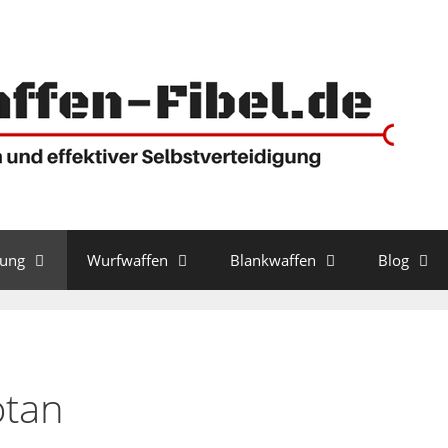
gung
Wurfwaffen
Blankwaffen
Blog
otan