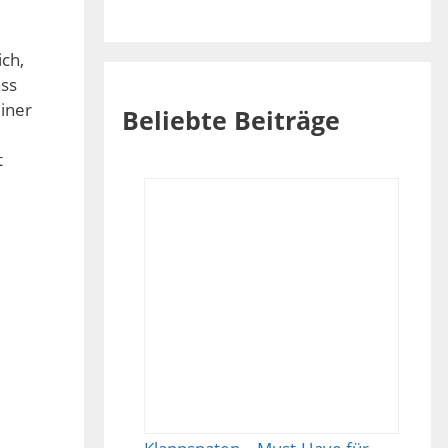
ch,
ass
einer
Beliebte Beiträge
t