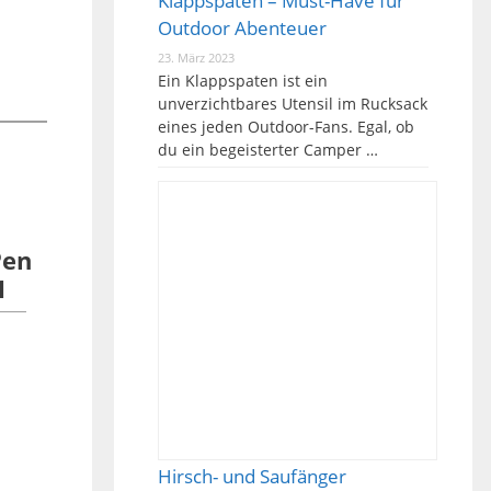
Klappspaten – Must-Have für
Outdoor Abenteuer
23. März 2023
Ein Klappspaten ist ein
unverzichtbares Utensil im Rucksack
eines jeden Outdoor-Fans. Egal, ob
du ein begeisterter Camper …
Pen
1
Hirsch- und Saufänger