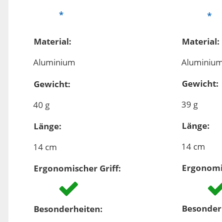
Material:
Material:
Aluminium
Aluminiu
Gewicht:
Gewicht:
39 g
40 g
Länge:
Länge:
14 cm
14 cm
Ergonomis
Ergonomischer Griff:
Besonder
Besonderheiten: